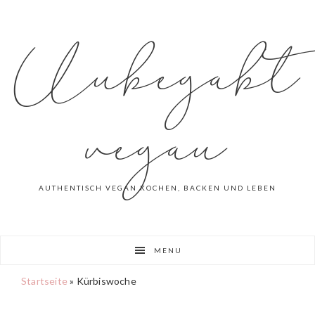
Skip
Skip
to
to
Unbegabt
primary
main
navigation
content
vegan
AUTHENTISCH VEGAN KOCHEN, BACKEN UND LEBEN
MENU
Startseite
»
Kürbiswoche