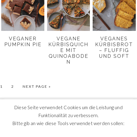
VEGANER
VEGANE
VEGANES
PUMPKIN PIE
KÜRBISQUICH
KÜRBISBROT
E MIT
– FLUFFIG
QUINOABODE
UND SOFT
N
GO
GO
GO
1
2
NEXT PAGE »
TO
TO
TO
PAGE
PAGE
Diese Seite verwendet Cookies um die Leistung und
folg
BLOG
Funktionalität zu verbessern.
en.
Bitte gib an wie diese Tools verwendet werden sollen: